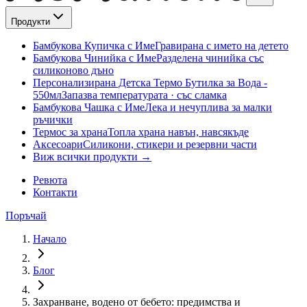
Продукти
Бамбукова Купичка с Име
Гравирана с името на детето
Бамбукова Чинийка с Име
Разделена чинийка със
силиконово дъно
Персонализирана Детска Термо Бутилка за Вода -
550мл
Запазва температурата · със сламка
Бамбукова Чашка с Име
Лека и нечуплива за малки
ръчички
Термос за храна
Топла храна навън, навсякъде
Аксесоари
Силикони, стикери и резервни части
Виж всички продукти →
Ревюта
Контакти
Поръчай
Начало
Блог
Захранване, водено от бебето: предимства и