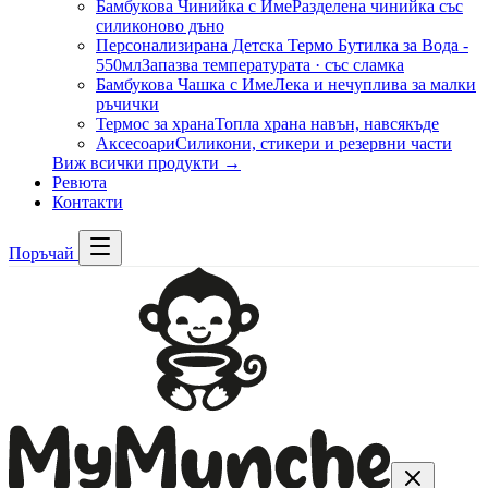
Бамбукова Чинийка с Име
Разделена чинийка със
силиконово дъно
Персонализирана Детска Термо Бутилка за Вода -
550мл
Запазва температурата · със сламка
Бамбукова Чашка с Име
Лека и нечуплива за малки
ръчички
Термос за храна
Топла храна навън, навсякъде
Аксесоари
Силикони, стикери и резервни части
Виж всички продукти →
Ревюта
Контакти
Поръчай