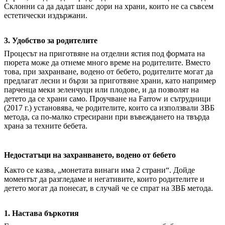
Склонни са да дадат шанс дори на храни, които не са съвсем
естетически издържани.
3. Удобство за родителите
Процесът на приготвяне на отделни ястия под формата на
пюрета може да отнеме много време на родителите. Вместо
това, при захранване, водено от бебето, родителите могат да
предлагат лесни и бързи за приготвяне храни, като например
парченца меки зеленчуци или плодове, и да позволят на
детето да се храни само. Проучване на Farrow и сътрудници
(2017 г.) установява, че родителите, които са използвали ЗВБ
метода, са по-малко стресирани при въвеждането на твърда
храна за техните бебета.
Недостатъци на захранването, водено от бебето
Както се казва, „монетата винаги има 2 страни“. Дойде
моментът да разгледаме и негативите, които родителите и
детето могат да понесат, в случай че се спрат на ЗВБ метода.
1. Настава бъркотия