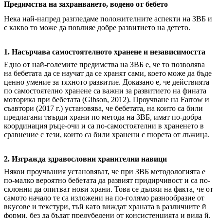
Предимства на захранването, водено от бебето
Нека най-напред разгледаме положителните аспекти на ЗВБ и
с какво то може да повлияе добре развитието на детето.
1. Насърчава самостоятелното хранене и независимостта
Едно от най-големите предимства на ЗВБ е, че то позволява
на бебетата да се научат да се хранят сами, което може да бъде
ценно умение за тяхното развитие. Доказано е, че действията
по самостоятелно хранене са важни за развитието на фината
моторика при бебетата (Gibson, 2012). Проучване на Farrow и
съавтори (2017 г.) установява, че бебетата, на които са били
предлагани твърди храни по метода на ЗВБ, имат по-добра
координация ръце-очи и са по-самостоятелни в храненето в
сравнение с тези, които са били хранени с пюрета от лъжица.
2. Изгражда здравословни хранителни навици
Някои проучвания установяват, че при ЗВБ методологията е
по-малко вероятно бебетата да развият придирчивост и са по-
склонни да опитват нови храни. Това се дължи на факта, че от
самото начало те са изложени на по-голямо разнообразие от
вкусове и текстури, тъй като виждат храната в различните й
форми, без да бъдат предубедени от консистенцията и вида й.