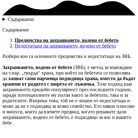
Съдържание
Съдържание
Предимства на захранването, водено от бебето
Недостатъци на захранването, водено от бебето
Разбери кои са основните предимства и недостатъци на ЗВБ.
Захранването, водено от бебето
(ЗВБ), е метод за въвеждане
на т.нар. „твърда“ храна, при който на бебетата се позволява
да
хапват сами парченца подходяща храна, вместо да бъдат
хранени от родител с пюрета от лъжичка
. Този подход към
захранването придоби популярност през последните години,
заради потенциалните му ползи както за бебетата, така и за
родителите. Въпреки това, той не е лишен от недостатъци и
може да не е подходящ за всяко семейство. Ето някои плюсове
и минуси, които да вземете предвид, когато решавате дали
захранването, водено от бебето, е подходящо за вас и вашето
бебе.