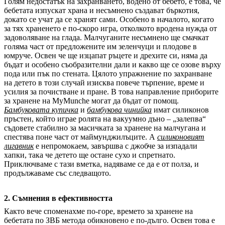
Голям недостатък на захранването, водено от бебето, е това, че
бебетата изпускат храна и несъмнено създават бъркотия,
докато се учат да се хранят сами. Особено в началото, когато
за тях храненето е по-скоро игра, отколкото вродена нужда от
задоволяване на глада. Малчуганите несъмнено ще смачкат
голяма част от предложените им зеленчуци и плодове в
юмруче. Освен че ще изцапат ръцете и дрехите си, няма да
бъдат и особено съобразителни дали и какво ще се озове върху
пода или пък по стената. Цялото упражнение по захранване
на детето в този случай изисква повече търпение, време и
усилия за почистване и пране. В това направление приборите
за хранене на MyMunche могат да бъдат от помощ.
Бамбуковата купичка
и
бамбукова
чинийка
имат силиконов
пръстен, който играе ролята на вакуумно дъно – „залепва“
съдовете стабилно за масичката за хранене на малчугана и
спестява поне част от маймунджилъците. А
силиконовият
лигавник
е непромокаем, завършва с джобче за изпадали
хапки, така че детето ще остане сухо и спретнато.
Приключваме с тази вметка, надяваме се да е от полза, и
продължаваме със следващото.
2. Съмнения в ефективността
Както вече споменахме по-горе, времето за хранене на
бебетата по ЗВБ метода обикновено е по-дълго. Освен това е