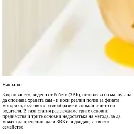
Накратко
Захранването, водено от бебето (ЗВБ), позволява на малчугана
да опознава храната сам - и носи реални ползи за фината
моторика, вкусовото разнообразие и спокойствието на
родителя. В тази статия разглеждаме трите основни
предимства и трите основни недостатъка на метода, за да
можеш да прецениш дали ЗВБ е подходящ за твоето
семейство.