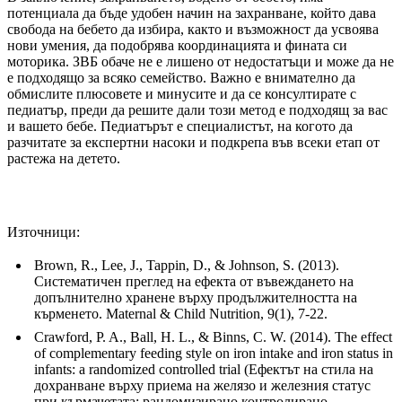
потенциала да бъде удобен начин на захранване, който дава
свобода на бебето да избира, както и възможност да усвоява
нови умения, да подобрява координацията и фината си
моторика. ЗВБ обаче не е лишено от недостатъци и може да не
е подходящо за всяко семейство. Важно е внимателно да
обмислите плюсовете и минусите и да се консултирате с
педиатър, преди да решите дали този метод е подходящ за вас
и вашето бебе. Педиатърът е специалистът, на когото да
разчитате за експертни насоки и подкрепа във всеки етап от
растежа на детето.
Източници:
Brown, R., Lee, J., Tappin, D., & Johnson, S. (2013).
Систематичен преглед на ефекта от въвеждането на
допълнително хранене върху продължителността на
кърменето. Maternal & Child Nutrition, 9(1), 7-22.
Crawford, P. A., Ball, H. L., & Binns, C. W. (2014). The effect
of complementary feeding style on iron intake and iron status in
infants: a randomized controlled trial (Ефектът на стила на
дохранване върху приема на желязо и железния статус
при кърмачетата: рандомизирано контролирано