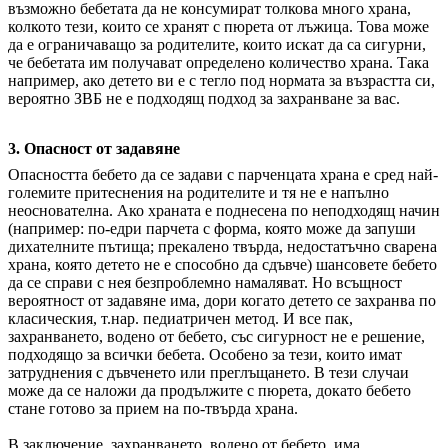
възможно бебетата да не консумират толкова много храна,
колкото тези, които се хранят с пюрета от лъжица. Това може
да е ограничаващо за родителите, които искат да са сигурни,
че бебетата им получават определено количество храна. Така
например, ако детето ви е с тегло под нормата за възрастта си,
вероятно ЗВБ не е подходящ подход за захранване за вас.
3. Опасност от задавяне
Опасността бебето да се задави с парченцата храна е сред най-
големите притеснения на родителите и тя не е напълно
неоснователна. Ако храната е поднесена по неподходящ начин
(например: по-едри парчета с форма, която може да запуши
дихателните пътища; прекалено твърда, недостатъчно сварена
храна, която детето не е способно да сдъвче) шансовете бебето
да се справи с нея безпроблемно намаляват. Но всъщност
вероятност от задавяне има, дори когато детето се захранва по
класическия, т.нар. педиатричен метод. И все пак,
захранването, водено от бебето, със сигурност не е решение,
подходящо за всички бебета. Особено за тези, които имат
затруднения с дъвченето или преглъщането. В тези случаи
може да се наложи да продължите с пюрета, докато бебето
стане готово за прием на по-твърда храна.
В заключение, захранването, водено от бебето, има