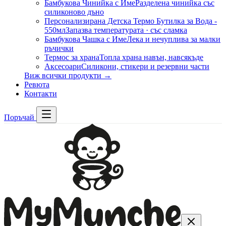
Бамбукова Чинийка с Име
Разделена чинийка със
силиконово дъно
Персонализирана Детска Термо Бутилка за Вода -
550мл
Запазва температурата · със сламка
Бамбукова Чашка с Име
Лека и нечуплива за малки
ръчички
Термос за храна
Топла храна навън, навсякъде
Аксесоари
Силикони, стикери и резервни части
Виж всички продукти →
Ревюта
Контакти
Поръчай