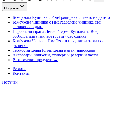
Продукти
Бамбукова Купичка с Име
Гравирана с името на детето
Бамбукова Чинийка с Име
Разделена чинийка със
силиконово дъно
Персонализирана Детска Термо Бутилка за Вода -
550мл
Запазва температурата · със сламка
Бамбукова Чашка с Име
Лека и нечуплива за малки
ръчички
Термос за храна
Топла храна навън, навсякъде
Аксесоари
Силикони, стикери и резервни части
Виж всички продукти →
Ревюта
Контакти
Поръчай