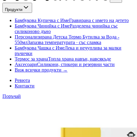
Продукти
Бамбукова Купичка с Име
Гравирана с името на детето
Бамбукова Чинийка с Име
Разделена чинийка със
силиконово дъно
Персонализирана Детска Термо Бутилка за Вода -
550мл
Запазва температурата · със сламка
Бамбукова Чашка с Име
Лека и нечуплива за малки
ръчички
Термос за храна
Топла храна навън, навсякъде
Аксесоари
Силикони, стикери и резервни части
Виж всички продукти →
Ревюта
Контакти
Поръчай