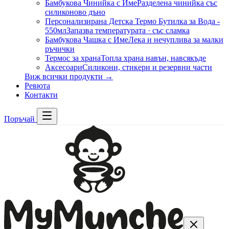
Бамбукова Чинийка с Име
Разделена чинийка със
силиконово дъно
Персонализирана Детска Термо Бутилка за Вода -
550мл
Запазва температурата · със сламка
Бамбукова Чашка с Име
Лека и нечуплива за малки
ръчички
Термос за храна
Топла храна навън, навсякъде
Аксесоари
Силикони, стикери и резервни части
Виж всички продукти →
Ревюта
Контакти
Поръчай